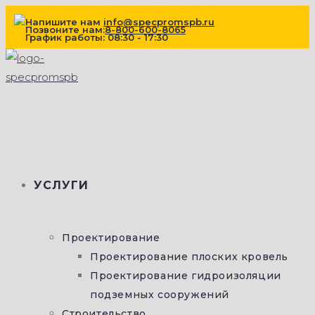
Перейти
Напишите нам
info@specpromspb.ru
Позвоните нам:
8-800-600-8065
к
График работы: 08:30 - 17:30
содержимому
УСЛУГИ
Проектирование
Проектирование плоских кровель
Проектирование гидроизоляции
подземных сооружений
Строительство