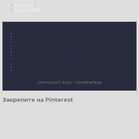
ГЛАВНАЯ
>
БЕЗ РУБРИКИ
КОНТАКТЫ
КОМПАНИЯ
ОБЪЕКТЫ
КОМПЛЕКТАЦИЯ
СТРОИТЕЛЬСТВО
ПРОЕКТИРОВАНИЕ ПЛОСКИХ КРОВЕЛЬ
СТАТЬИ
РЕКОНСТРУКЦИЯ И РЕМОНТ ПЛОСКИХ КРОВЕЛЬ
УСТРОЙСТВО ГИДРОИЗОЛЯЦИИ ПОДЗЕМНЫХ
СООРУЖЕНИЙ
ИНВЕРСИОННЫЕ КРОВЛИ
ПРОТИВОПОЖАРНЫЕ ХАРАКТЕРИСТИКИ ЗДАНИЙ
ПРОТИВОПОЖАРНЫЕ ХАРАКТЕРИСТИКИ СТРОИТЕЛЬНЫХ
КОНСТРУКЦИЙ
COPYRIGHT 2021 - FOURPAPKAS
Закрепите на Pinterest