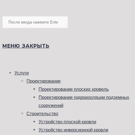
Поиск
на
ПОИСК
сайте
МЕНЮ
ЗАКРЫТЬ
ПО
Услуги
Проектирование
Проектирование плоских кровель
Проектирование гидроизоляции подземных
ВЕБ-
сооружений
Строительство
Устройство плоской кровли
Устройство инверсионной кровли