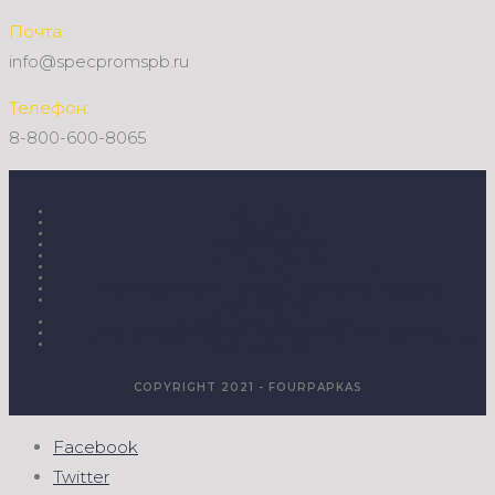
Почта:
info@specpromspb.ru
Телефон:
8-800-600-8065
КОНТАКТЫ
КОМПАНИЯ
ОБЪЕКТЫ
КОМПЛЕКТАЦИЯ
СТРОИТЕЛЬСТВО
ПРОЕКТИРОВАНИЕ ПЛОСКИХ КРОВЕЛЬ
СТАТЬИ
РЕКОНСТРУКЦИЯ И РЕМОНТ ПЛОСКИХ КРОВЕЛЬ
УСТРОЙСТВО ГИДРОИЗОЛЯЦИИ ПОДЗЕМНЫХ
СООРУЖЕНИЙ
ИНВЕРСИОННЫЕ КРОВЛИ
ПРОТИВОПОЖАРНЫЕ ХАРАКТЕРИСТИКИ ЗДАНИЙ
ПРОТИВОПОЖАРНЫЕ ХАРАКТЕРИСТИКИ СТРОИТЕЛЬНЫХ
КОНСТРУКЦИЙ
COPYRIGHT 2021 - FOURPAPKAS
Facebook
Twitter