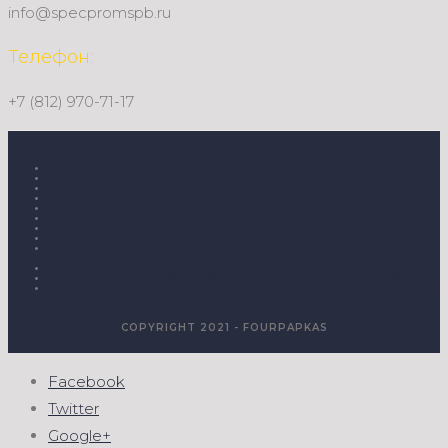
info@specpromspb.ru
Телефон:
+7 (812) 970-71-17
КОНТАКТЫ
КОМПАНИЯ
ОБЪЕКТЫ
КОМПЛЕКТАЦИЯ
СТРОИТЕЛЬСТВО
ПРОЕКТИРОВАНИЕ ПЛОСКИХ КРОВЕЛЬ
СТАТЬИ
РЕКОНСТРУКЦИЯ И РЕМОНТ ПЛОСКИХ КРОВЕЛЬ
УСТРОЙСТВО ГИДРОИЗОЛЯЦИИ ПОДЗЕМНЫХ
СООРУЖЕНИЙ
ИНВЕРСИОННЫЕ КРОВЛИ
ПРОТИВОПОЖАРНЫЕ ХАРАКТЕРИСТИКИ ЗДАНИЙ
ПРОТИВОПОЖАРНЫЕ ХАРАКТЕРИСТИКИ СТРОИТЕЛЬНЫХ
КОНСТРУКЦИЙ
COPYRIGHT 2021 - FOURPAPKAS
Facebook
Twitter
Google+