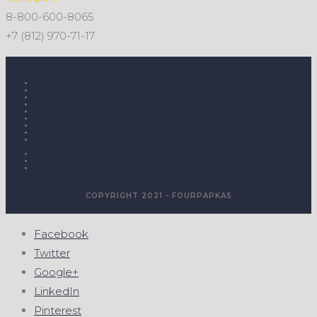
8-800-600-8065
+7 (812) 970-71-17
КОНТАКТЫ
КОМПАНИЯ
ОБЪЕКТЫ
КОМПЛЕКТАЦИЯ
СТРОИТЕЛЬСТВО
ПРОЕКТИРОВАНИЕ ПЛОСКИХ КРОВЕЛЬ
СТАТЬИ
РЕКОНСТРУКЦИЯ И РЕМОНТ ПЛОСКИХ КРОВЕЛЬ
УСТРОЙСТВО ГИДРОИЗОЛЯЦИИ ПОДЗЕМНЫХ
СООРУЖЕНИЙ
ИНВЕРСИОННЫЕ КРОВЛИ
ПРОТИВОПОЖАРНЫЕ ХАРАКТЕРИСТИКИ ЗДАНИЙ
ПРОТИВОПОЖАРНЫЕ ХАРАКТЕРИСТИКИ СТРОИТЕЛЬНЫХ
КОНСТРУКЦИЙ
COPYRIGHT 2021 - FOURPAPKAS
Facebook
Twitter
Google+
LinkedIn
Pinterest