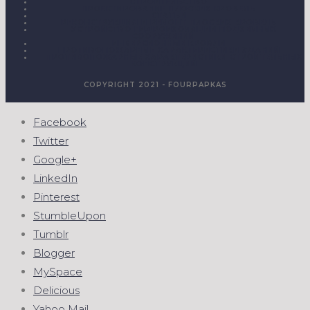
СТРОИТЕЛЬСТВО
ПРОЕКТИРОВАНИЕ ПЛОСКИХ КРОВЕЛЬ
СТАТЬИ
РЕКОНСТРУКЦИЯ И РЕМОНТ ПЛОСКИХ КРОВЕЛЬ
УСТРОЙСТВО ГИДРОИЗОЛЯЦИИ ПОДЗЕМНЫХ
СООРУЖЕНИЙ
ИНВЕРСИОННЫЕ КРОВЛИ
ПРОТИВОПОЖАРНЫЕ ХАРАКТЕРИСТИКИ ЗДАНИЙ
ПРОТИВОПОЖАРНЫЕ ХАРАКТЕРИСТИКИ СТРОИТЕЛЬНЫХ
КОНСТРУКЦИЙ
COPYRIGHT 2021 - FOURPAPKAS
Facebook
Twitter
Google+
LinkedIn
Pinterest
StumbleUpon
Tumblr
Blogger
MySpace
Delicious
Yahoo Mail