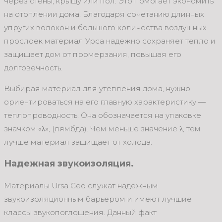
через стены, крышу или пол. Это помогает экономить
на отоплении дома. Благодаря сочетанию длинных
упругих волокон и большого количества воздушных
прослоек материал Урса надежно сохраняет тепло и
защищает дом от промерзания, повышая его
долговечность.
Выбирая материал для утепления дома, нужно
ориентироваться на его главную характеристику —
теплопроводность. Она обозначается на упаковке
значком «λ», (лямбда). Чем меньше значение λ, тем
лучше материал защищает от холода.
Надежная звукоизоляция.
Материалы Ursa Geo служат надежным
звукоизоляционным барьером и имеют лучшие
классы звукопоглощения. Данный факт